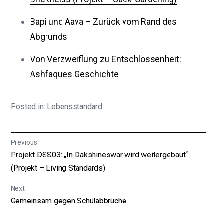
Bapi und Aava – Zurück vom Rand des
Abgrunds
Von Verzweiflung zu Entschlossenheit:
Ashfaques Geschichte
Posted in:
Lebensstandard
.
Beitragsnavigation
Previous
Previous
Projekt DSS03: „In Dakshineswar wird weitergebaut“
post:
(Projekt – Living Standards)
Next
Next
Gemeinsam gegen Schulabbrüche
post: