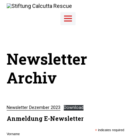
Skip
to
content
Main
Menu
Newsletter
Archiv
Newsletter Dezember 2023
Download
Anmeldung E-Newsletter
*
indicates required
Vorname