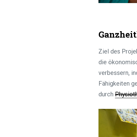
Ganzheit
Ziel des Proje
die ökonomisc
verbessern, i
Fähigkeiten g
durch
Physiot