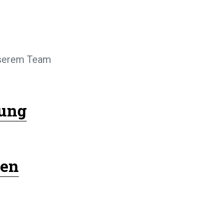
unserem Team
ung
len