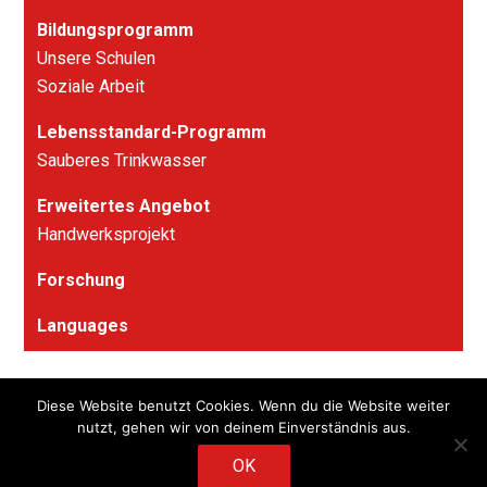
Bildungsprogramm
Unsere Schulen
Soziale Arbeit
Lebensstandard-Programm
Sauberes Trinkwasser
Erweitertes Angebot
Handwerksprojekt
Forschung
Languages
Diese Website benutzt Cookies. Wenn du die Website weiter
© 2026
Stiftung Calcutta Rescue – Soodstr. 53, CH-8134
nutzt, gehen wir von deinem Einverständnis aus.
Adliswil – +41 (0)44 515 24 56 – info@calcuttarescue.ch
– PC: 30-349706-6, IBAN: CH85 0900 0000 3034 9706 6
OK