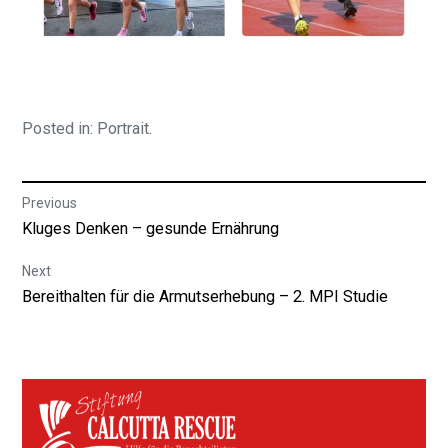
Posted in:
Portrait
.
Beitragsnavigation
Previous
Previous
Kluges Denken – gesunde Ernährung
post:
Next
Next
Bereithalten für die Armutserhebung – 2. MPI Studie
post: