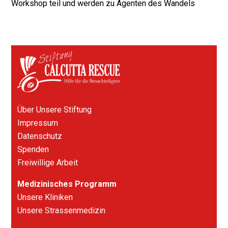
post:
Workshop teil und werden zu Agenten des Wandels
Über Unsere Stiftung
Impressum
Datenschutz
Spenden
Freiwillige Arbeit
Medizinisches Programm
Unsere Kliniken
Unsere Strassenmedizin