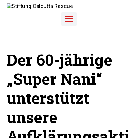
Skip
to
content
Main
Menu
Der 60-jährige
„Super Nani“
unterstützt
unsere
Aufklärungsakti