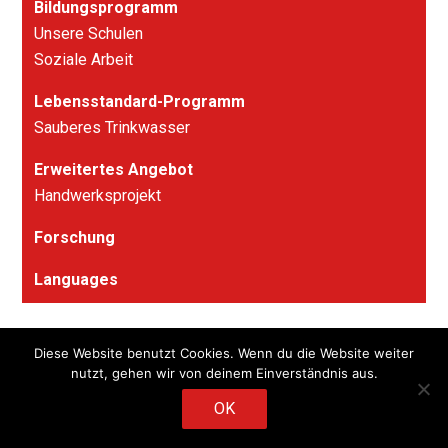
Bildungsprogramm
Unsere Schulen
Soziale Arbeit
Lebensstandard-Programm
Sauberes Trinkwasser
Erweitertes Angebot
Handwerksprojekt
Forschung
Languages
Diese Website benutzt Cookies. Wenn du die Website weiter
© 2026
Stiftung Calcutta Rescue – Soodstr. 53, CH-8134
nutzt, gehen wir von deinem Einverständnis aus.
Adliswil – +41 (0)44 515 24 56 – info@calcuttarescue.ch
– PC: 30-349706-6, IBAN: CH85 0900 0000 3034 9706 6
OK
Français