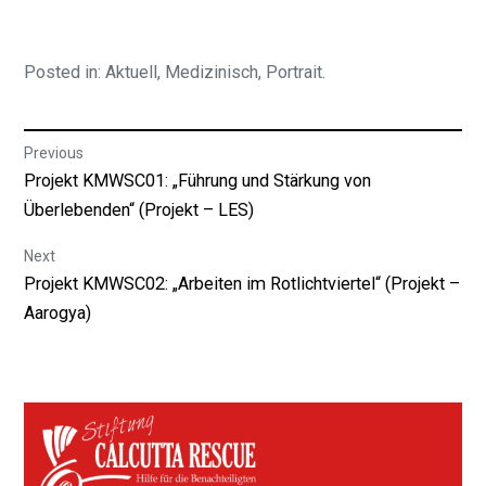
Posted in:
Aktuell
,
Medizinisch
,
Portrait
.
Beitragsnavigation
Previous
Previous
Projekt KMWSC01: „Führung und Stärkung von
post:
Überlebenden“ (Projekt – LES)
Next
Next
Projekt KMWSC02: „Arbeiten im Rotlichtviertel“ (Projekt –
post:
Aarogya)